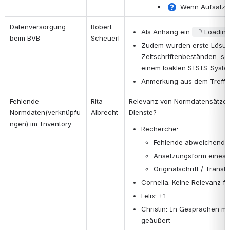
 Wenn Aufsätze
Datenversorgung 
Robert 
Als Anhang ein 
Loading f
beim BVB
Scheuerl
Zudem wurden erste Lösung
Zeitschriftenbeständen, s
einem loaklen SISIS-System 
Anmerkung aus dem Treffen
Fehlende 
Rita 
Relevanz von Normdatensätzen u
Normdaten(verknüpfu
Albrecht
Dienste?
ngen) im Inventory
Recherche:
Fehlende abweichend
Ansetzungsform eines 
Originalschrift / Transl
Cornelia: Keine Relevanz f
Felix: +1
Christin: In Gesprächen mi
geäußert