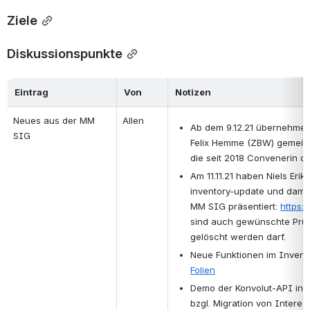
Ziele
Diskussionspunkte
Eintrag
Von
Notizen
Neues aus der MM 
Allen
Ab dem 9.12.21 übernehmen 
SIG
Felix Hemme (ZBW) gemeins
die seit 2018 Convenerin der
Am 11.11.21 haben Niels Eri
inventory-update und dami
MM SIG präsentiert: 
https:/
sind auch gewünschte Prüf
gelöscht werden darf.
Folien
Demo der Konvolut-API in de
bzgl. Migration von Interess