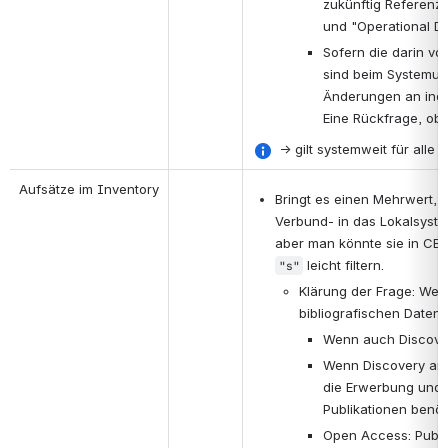
zukünftig Referenzd
und "Operational D
Sofern die darin v
sind beim Systemup
Änderungen an indiv
Eine Rückfrage, ob 
 → gilt systemweit für alle
Aufsätze im Inventory
Bringt es einen Mehrwert, 
Verbund- in das Lokalsyst
aber man könnte sie in CBS
 leicht filtern.
"s"
Klärung der Frage: Welc
bibliografischen Daten
Wenn auch Discover
Wenn Discovery ande
die Erwerbung und A
Publikationen benöti
Open Access: Publi