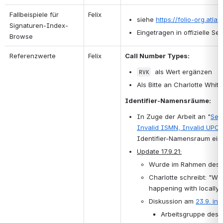
Fallbeispiele für 
Felix
siehe 
https://folio-org.atla
Signaturen-Index-
Eingetragen in offizielle Sei
Browse
Referenzwerte
Felix
Call Number Types:
  als Wert ergänzen
RVK
Als Bitte an Charlotte Whitt
Identifier-Namensräume:
In Zuge der Arbeit an "
Sett
Invalid ISMN, Invalid UPC
Identifier-Namensraum ein
Update 17.9.21:
Wurde im Rahmen des o. 
Charlotte schreibt: "We
happening with locally 
Diskussion am 
23.9. in
Arbeitsgruppe des 