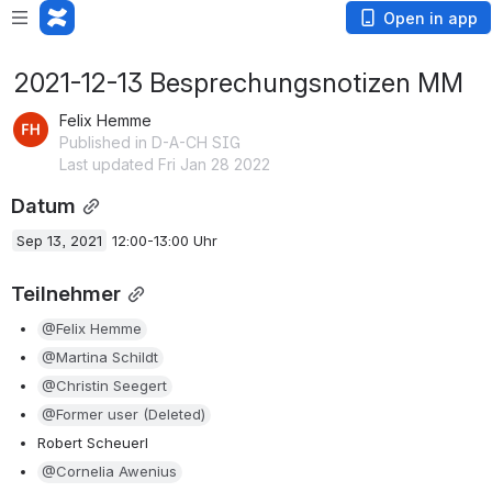
Open in app
2021-12-13 Besprechungsnotizen MM
Felix Hemme
Published in D-A-CH SIG
Last updated Fri Jan 28 2022
Datum
Sep 13, 2021
 12:00-13:00 Uhr
Teilnehmer
@Felix Hemme
@Martina Schildt
@Christin Seegert
@Former user (Deleted)
Robert Scheuerl
@Cornelia Awenius