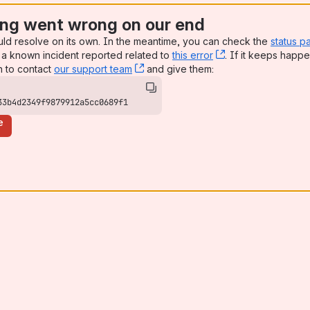
ng went wrong on our end
uld resolve on its own. In the meantime, you can check the
status p
a known incident reported related to
this error
, (opens new win
. If it keeps happe
n to contact
our support team
, (opens new window)
and give them:
33b4d2349f9879912a5cc0689f1
e