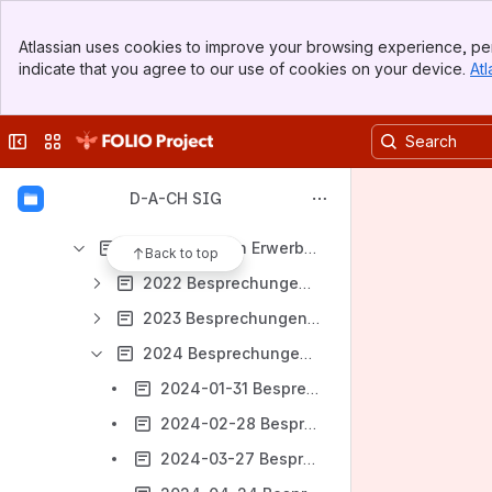
Banner
Besprechungsnotizen | D-Gruppen
Atlassian uses cookies to improve your browsing experience, per
Top Bar
indicate that you agree to our use of cookies on your device.
Atl
D-A-CH -Fachgruppen
Sidebar
Main Content
D-Consortia
Collapse sidebar
Switch sites or apps
D-Erwerbung
Anforderungsanalyse | Erwerbung
D-A-CH SIG
Arbeitsmaterialien Erwerbung
Besprechungen Erwerbung
Back to top
2022 Besprechungen | d-Erwerbung
2023 Besprechungen | d-Erwerbung
2024 Besprechungen | d-Erwerbung
2024-01-31 Besprechungsnotizen Erwerbung
2024-02-28 Besprechungsnotizen Erwerbung
2024-03-27 Besprechungsnotizen Erwerbung